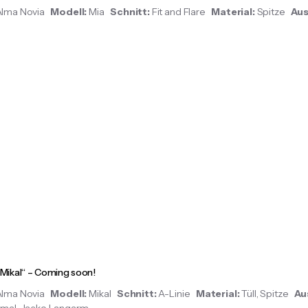
Alma Novia
Modell:
Mia
Schnitt:
Fit and Flare
Material:
Spitze
Aus
„Mikal“ – Coming soon!
Alma Novia
Modell:
Mikal
Schnitt:
A-Linie
Material:
Tüll, Spitze
Au
mal, Jacke Langarm