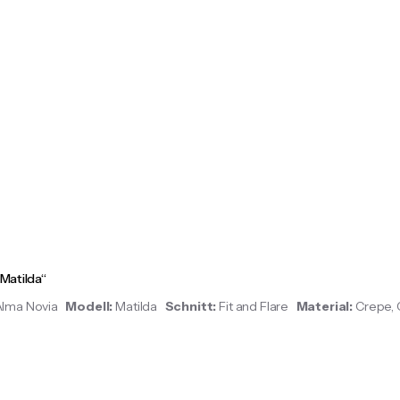
Matilda“
Alma Novia
Modell:
Matilda
Schnitt:
Fit and Flare
Material:
Crepe,