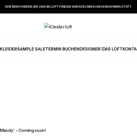
WIR RENOVIEREN; BEI UNS IM LOFT FINDEN GERADE UMBAUMASSNAHMEN STATT.
KLEIDER
SAMPLE SALE
TERMIN BUCHEN
DESIGNER
DAS LOFT
KONTA
„Mandy“ – Coming soon!