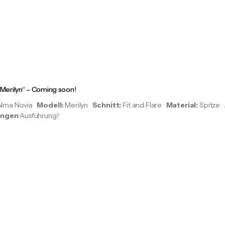
„Merilyn“ – Coming soon!
Alma Novia
Modell:
Merilyn
Schnitt:
Fit and Flare
Material:
Spitze
angen
Ausführung!