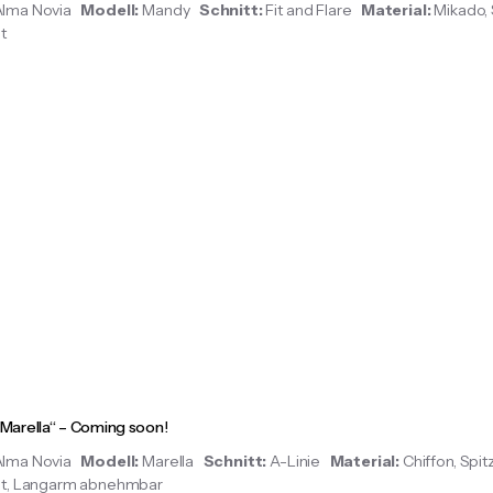
Alma Novia
Modell:
Mandy
Schnitt:
Fit and Flare
Material:
Mikado, 
eit
„Marella“ – Coming soon!
Alma Novia
Modell:
Marella
Schnitt:
A-Linie
Material:
Chiffon, Spi
it, Langarm abnehmbar