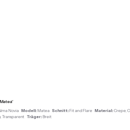
„Matea“
Alma Novia
Modell:
Matea
Schnitt:
Fit and Flare
Material:
Crepe, C
, Transparent
Träger:
Breit