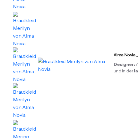
Alma Novia 
Designer:
und in der
l