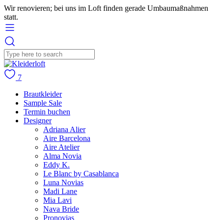
Wir renovieren; bei uns im Loft finden gerade Umbaumaßnahmen
statt.
7
Brautkleider
Sample Sale
Termin buchen
Designer
Adriana Alier
Aire Barcelona
Aire Atelier
Alma Novia
Eddy K.
Le Blanc by Casablanca
Luna Novias
Madi Lane
Mia Lavi
Nava Bride
Pronovias