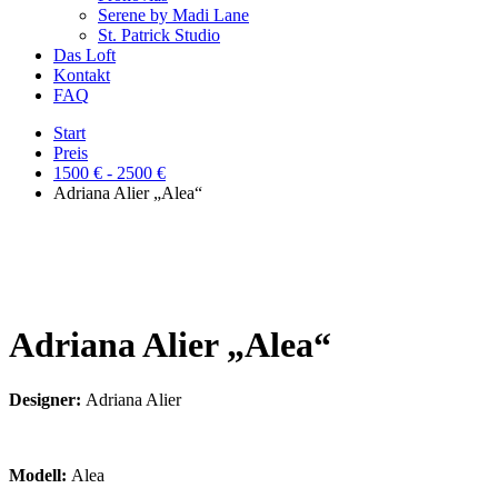
Serene by Madi Lane
St. Patrick Studio
Das Loft
Kontakt
FAQ
Start
Preis
1500 € - 2500 €
Adriana Alier „Alea“
Adriana Alier „Alea“
Designer:
Adriana Alier
Modell:
Alea