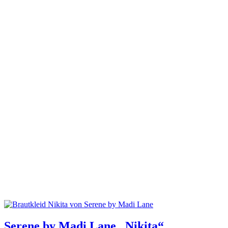
Stil & Form
Form
A-Linie
Fit and Flare
Jumpsuit
Kurz
Mermaid / Meerjungfrau
Prinzessin
Zweiteiler
Stil
Boho / Vintage
Floral
Glamourös
Klassisch
Minimalistisch
Standesamt
Details
Ausschnitt