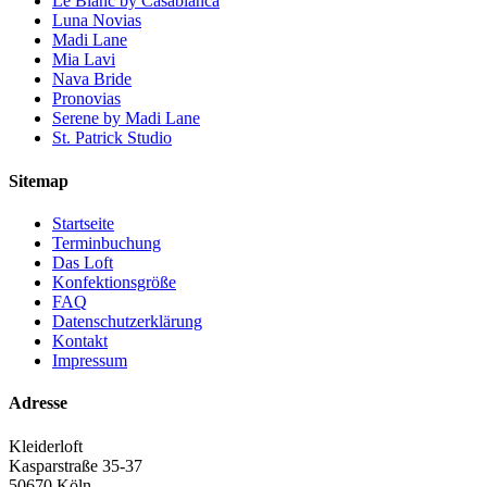
Pronovias
Serene by Madi Lane
St. Patrick Studio
Das Loft
Kontakt
FAQ
Copyright 2026 © Kleiderloft |
Impressum
.
Filter Products
Brands
Adriana Alier
(29)
Aire Atelier
(9)
Aire Barcelona
(63)
Alma Novia
(30)
Eddy K.
(11)
Le Blanc by Casablanca
(6)
Luna Novias
(15)