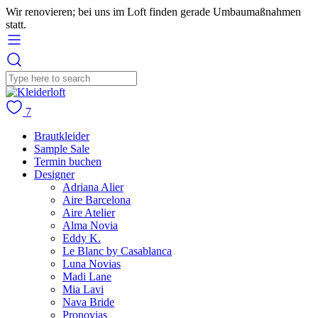
Wir renovieren; bei uns im Loft finden gerade Umbaumaßnahmen
statt.
7
Brautkleider
Sample Sale
Termin buchen
Designer
Adriana Alier
Aire Barcelona
Aire Atelier
Alma Novia
Eddy K.
Le Blanc by Casablanca
Luna Novias
Madi Lane
Mia Lavi
Nava Bride
Pronovias