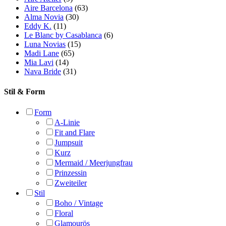
Offener Rücken
Runder Rücken
Schlüsselloch
Schnürung
Tiefer Rücken
Transparenter Rücken
V-Rücken
Träger
Abnehmbare Ärmel
Breite Träger
Kurzarm
Langarm
Neckholder
Off-Shoulder
Schmale Träger
Trägerlos
Weitere Details
3D Blumen
Abnehmbare Elemente
Baskische Taille
Cape
Cut-Outs