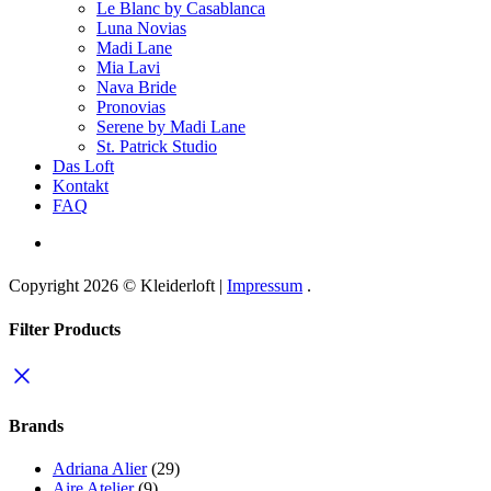
Details
Ausschnitt
Carmen Ausschnitt
Cat-Eye
Gerader Ausschnitt
Herzform
Hochgeschlossen
Runder Ausschnitt
V-Ausschnitt
Material
Chiffon
Crepe
Jacquard
Mikado
Organza
Perlen / Pailletten
Satin
Spitze
Tüll
Rücken
Gerader Rücken
Geschlossener Rücken