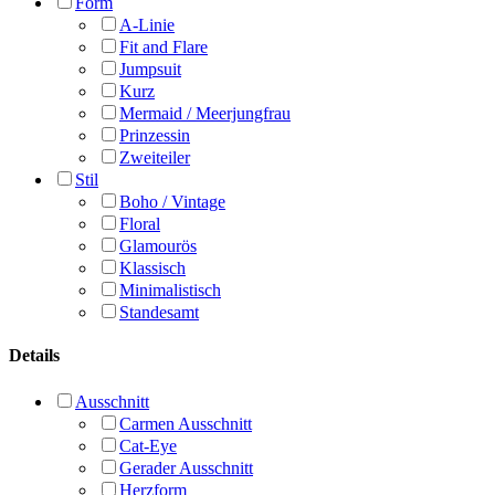
Form
A-Linie
Fit and Flare
Jumpsuit
Kurz
Mermaid / Meerjungfrau
Prinzessin
Zweiteiler
Stil
Boho / Vintage
Floral
Glamourös
Klassisch
Minimalistisch
Standesamt
Details
Ausschnitt
Carmen Ausschnitt
Cat-Eye
Gerader Ausschnitt
Herzform