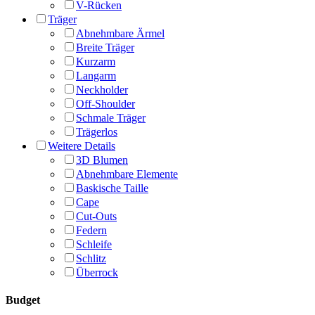
V-Rücken
Träger
Abnehmbare Ärmel
Breite Träger
Kurzarm
Langarm
Neckholder
Off-Shoulder
Schmale Träger
Trägerlos
Weitere Details
3D Blumen
Abnehmbare Elemente
Baskische Taille
Cape
Cut-Outs
Federn
Schleife
Schlitz
Überrock
Budget