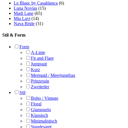
Schnürung
Tiefer Rücken
Transparenter Rücken
V-Rücken
Träger
Abnehmbare Ärmel
Breite Träger
Kurzarm
Langarm
Neckholder
Off-Shoulder
Schmale Träger
Trägerlos
Weitere Details
3D Blumen
Abnehmbare Elemente
Baskische Taille
Cape
Cut-Outs
Federn
Schleife
Schlitz