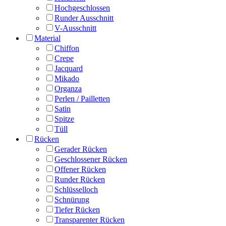
Hochgeschlossen
Runder Ausschnitt
V-Ausschnitt
Material
Chiffon
Crepe
Jacquard
Mikado
Organza
Perlen / Pailletten
Satin
Spitze
Tüll
Rücken
Gerader Rücken
Geschlossener Rücken
Offener Rücken
Runder Rücken
Schlüsselloch
Schnürung
Tiefer Rücken
Transparenter Rücken