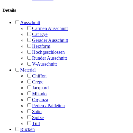
Überrock
Budget
Preis
1500 € - 2500 €
2500 € - 3500 €
Bis 1500 €
Über 3500 €
Sale
Marken & Kollektionen
Adriana Alier
Aire Atelier
Aire Barcelona
Alma Novia
Eddy K.
Le Blanc by Casablanca
Luna Novias
Madi Lane
Mia Lavi
Nava Bride