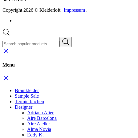
Madi Lane
(65)
Mia Lavi
(14)
Nava Bride
(31)
Stil & Form
Form
A-Linie
Fit and Flare
Jumpsuit
Kurz
Mermaid / Meerjungfrau
Prinzessin
Zweiteiler
Stil
Boho / Vintage
Floral
Glamourös
Klassisch
Minimalistisch
Standesamt