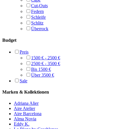
Menu
Brautkleider
Sample Sale
Termin buchen
Designer
Adriana Alier
Aire Barcelona
Aire Atelier
Alma Novia
Eddy K.
Le Blanc by Casablanca
Luna Novias
Madi Lane
Mia Lavi
Nava Bride