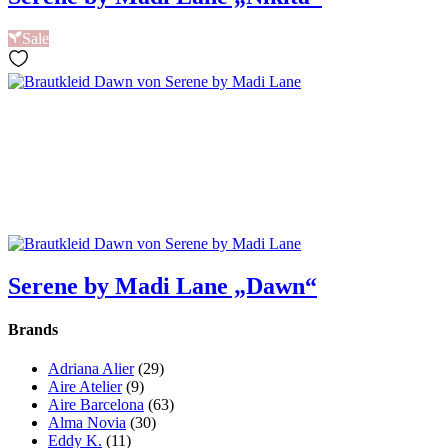
Carmen Ausschnitt
Cat-Eye
Gerader Ausschnitt
Herzform
Hochgeschlossen
Runder Ausschnitt
V-Ausschnitt
Material
Chiffon
Crepe
Jacquard
Mikado
Organza
Perlen / Pailletten
Satin
Spitze
Tüll
Rücken
Gerader Rücken
Geschlossener Rücken
Offener Rücken
Runder Rücken
Schlüsselloch