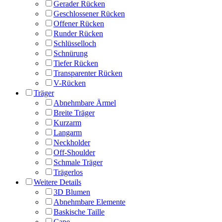
Pronovias
Serene by Madi Lane
St. Patrick Studio
Sitemap
Startseite
Terminbuchung
Das Loft
Konfektionsgröße
FAQ
Datenschutzerklärung
Kontakt
Impressum
Adresse
Kleiderloft
Kasparstraße 35-37
50670 Köln
Copyright 2026 © Kleiderloft |
Impressum
.