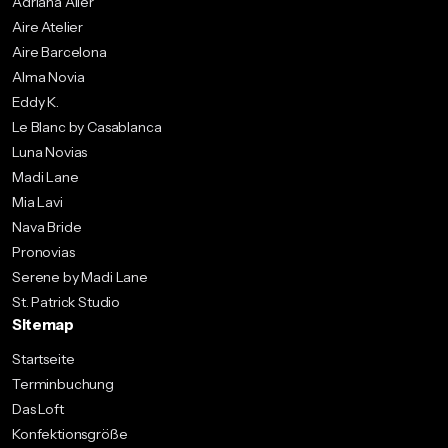
Adriana Alier
Aire Atelier
Aire Barcelona
Alma Novia
Eddy K.
Le Blanc by Casablanca
Luna Novias
Madi Lane
Mia Lavi
Nava Bride
Pronovias
Serene by Madi Lane
St. Patrick Studio
Sitemap
Startseite
Terminbuchung
Das Loft
Konfektionsgröße