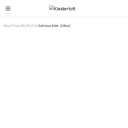
Start
Preis
Bis 1500 €
Adriana Alier „Dithia“