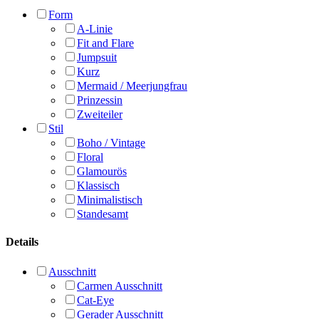
Form
A-Linie
Fit and Flare
Jumpsuit
Kurz
Mermaid / Meerjungfrau
Prinzessin
Zweiteiler
Stil
Boho / Vintage
Floral
Glamourös
Klassisch
Minimalistisch
Standesamt
Details
Ausschnitt
Carmen Ausschnitt
Cat-Eye
Gerader Ausschnitt