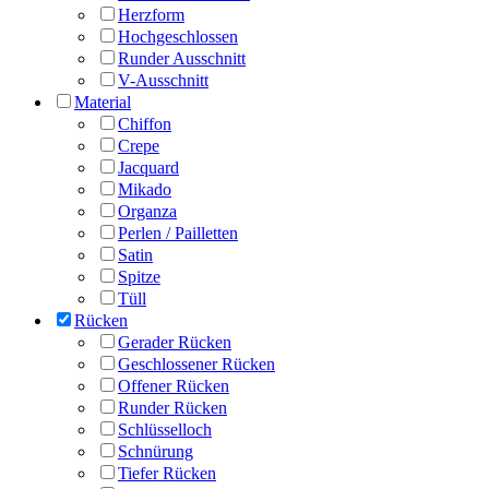
Herzform
Hochgeschlossen
Runder Ausschnitt
V-Ausschnitt
Material
Chiffon
Crepe
Jacquard
Mikado
Organza
Perlen / Pailletten
Satin
Spitze
Tüll
Rücken
Gerader Rücken
Geschlossener Rücken
Offener Rücken
Runder Rücken
Schlüsselloch
Schnürung
Tiefer Rücken