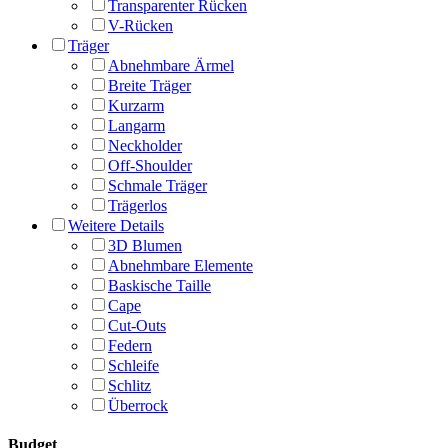
Transparenter Rücken
V-Rücken
Träger
Abnehmbare Ärmel
Breite Träger
Kurzarm
Langarm
Neckholder
Off-Shoulder
Schmale Träger
Trägerlos
Weitere Details
3D Blumen
Abnehmbare Elemente
Baskische Taille
Cape
Cut-Outs
Federn
Schleife
Schlitz
Überrock
Budget