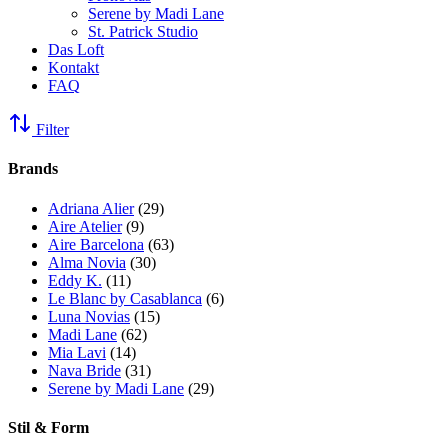
Serene by Madi Lane
St. Patrick Studio
Das Loft
Kontakt
FAQ
Filter
Brands
Adriana Alier
(29)
Aire Atelier
(9)
Aire Barcelona
(63)
Alma Novia
(30)
Eddy K.
(11)
Le Blanc by Casablanca
(6)
Luna Novias
(15)
Madi Lane
(62)
Mia Lavi
(14)
Nava Bride
(31)
Serene by Madi Lane
(29)
Stil & Form