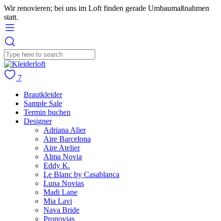
Wir renovieren; bei uns im Loft finden gerade Umbaumaßnahmen
statt.
7
Brautkleider
Sample Sale
Termin buchen
Designer
Adriana Alier
Aire Barcelona
Aire Atelier
Alma Novia
Eddy K.
Le Blanc by Casablanca
Luna Novias
Madi Lane
Mia Lavi
Nava Bride
Pronovias