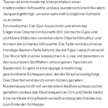
Tuscan ist eine moderne Interpretation einer
traditionellen Silhouette und aus wunderschönem floralem
Jacquard gefertigt, um eine wahrhaft königliche Ästhetik
zu erzielen.
Ein modischer Cat-Eye-Ausschnitt umrahmt das
trägerlose Oberteil im Korsett-Stil. Verzierte Cups und
sichtbare Stäbchen verleihen dem Oberteil Struktur und
formen die schlanke Silhouette. Die Taille wird durch eine
trendige Basken-Taille betont, die die Figur optisch streckt.
Der Rock fällt in einer klassischen A-Linie, mit dezenten, in
den luxuriösen Stofffalten verborgenen Taschen im
Baskenstil. Er geht in eine üppige, kreisförmig
geschnittene Schleppe über, die der Braut anmutig folgt.
Das Oberteil wird durch einen hohen, geraden
Rückenausschnitt mit verdecktem Reißverschluss sicher
gehalten, sodass das Kleid bequem an Ort und Stelle bleibt.
Eine vertikale Knopfleiste verläuft entlang des Kleides bis
zum Ende der Schleppe.