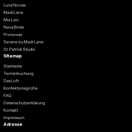
Luna Novias
Madi Lane
Mia Lavi
Nava Bride
Pronovias
Serene by Madi Lane
St. Patrick Studio
Sitemap
Startseite
Terminbuchung
Das Loft
Konfektionsgröße
FAQ
Datenschutzerklärung
Kontakt
Impressum
Adresse