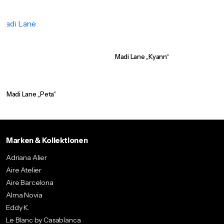
Madi Lane „Kyann“
Madi Lane „Peta“
Marken & Kollektionen
Adriana Alier
Aire Atelier
Aire Barcelona
Alma Novia
Eddy K.
Le Blanc by Casablanca