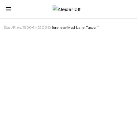
Start
Preis
1500 € - 2500 €
Serene by Madi Lane „Tuscan“