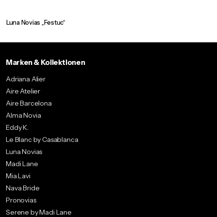
Luna Novias „Festuc“
Marken & Kollektionen
Adriana Alier
Aire Atelier
Aire Barcelona
Alma Novia
Eddy K.
Le Blanc by Casablanca
Luna Novias
Madi Lane
Mia Lavi
Nava Bride
Pronovias
Serene by Madi Lane