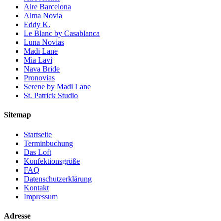
Aire Barcelona
Alma Novia
Eddy K.
Le Blanc by Casablanca
Luna Novias
Madi Lane
Mia Lavi
Nava Bride
Pronovias
Serene by Madi Lane
St. Patrick Studio
Sitemap
Startseite
Terminbuchung
Das Loft
Konfektionsgröße
FAQ
Datenschutzerklärung
Kontakt
Impressum
Adresse