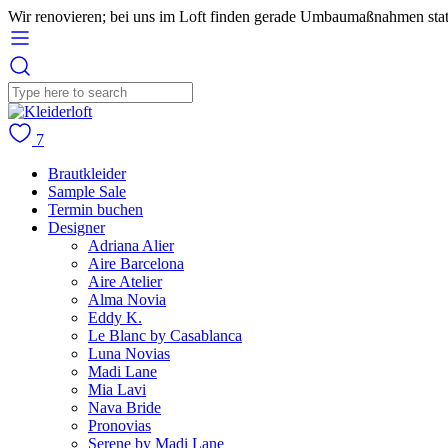
Wir renovieren; bei uns im Loft finden gerade Umbaumaßnahmen stat
7
Brautkleider
Sample Sale
Termin buchen
Designer
Adriana Alier
Aire Barcelona
Aire Atelier
Alma Novia
Eddy K.
Le Blanc by Casablanca
Luna Novias
Madi Lane
Mia Lavi
Nava Bride
Pronovias
Serene by Madi Lane