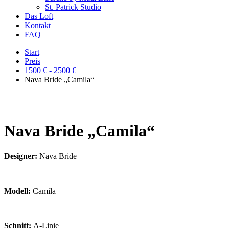
St. Patrick Studio
Das Loft
Kontakt
FAQ
Start
Preis
1500 € - 2500 €
Nava Bride „Camila“
Nava Bride „Camila“
Designer:
Nava Bride
Modell:
Camila
Schnitt:
A-Linie