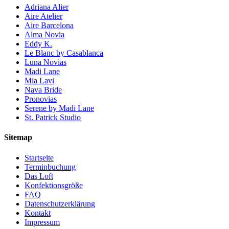
Adriana Alier
Aire Atelier
Aire Barcelona
Alma Novia
Eddy K.
Le Blanc by Casablanca
Luna Novias
Madi Lane
Mia Lavi
Nava Bride
Pronovias
Serene by Madi Lane
St. Patrick Studio
Sitemap
Startseite
Terminbuchung
Das Loft
Konfektionsgröße
FAQ
Datenschutzerklärung
Kontakt
Impressum