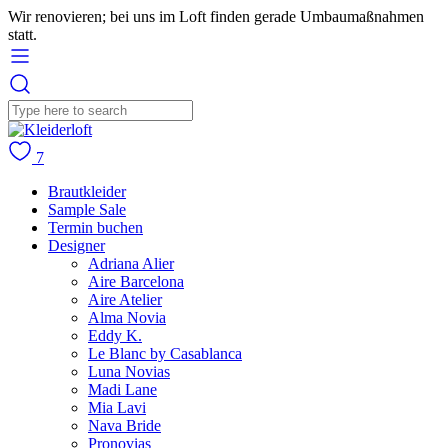
Wir renovieren; bei uns im Loft finden gerade Umbaumaßnahmen
statt.
7
Brautkleider
Sample Sale
Termin buchen
Designer
Adriana Alier
Aire Barcelona
Aire Atelier
Alma Novia
Eddy K.
Le Blanc by Casablanca
Luna Novias
Madi Lane
Mia Lavi
Nava Bride
Pronovias