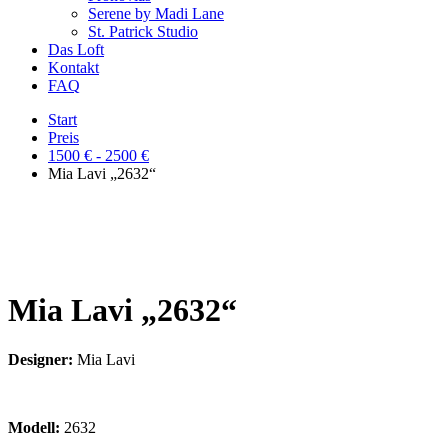
Serene by Madi Lane
St. Patrick Studio
Das Loft
Kontakt
FAQ
Start
Preis
1500 € - 2500 €
Mia Lavi „2632“
Mia Lavi „2632“
Designer:
Mia Lavi
Modell:
2632