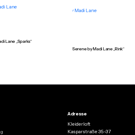
di Lane „Sparks“
Serene by Madi Lane „Rink“
Adresse
Kleiderloft
Kasparstraße 35-37
ng