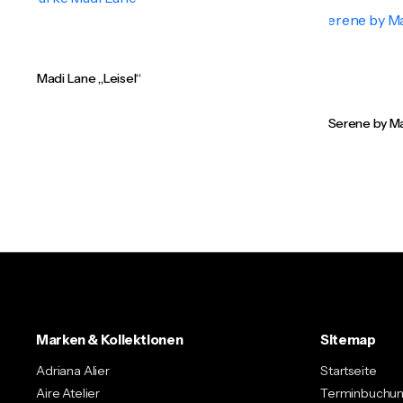
Madi Lane „Leisel“
Serene by Ma
Marken & Kollektionen
Sitemap
Adriana Alier
Startseite
Aire Atelier
Terminbuchu