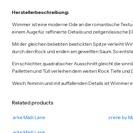
Herstellerbeschreibung:
Wimmer ist eine moderne Ode an die romantische Textur – 
einem Auge für raffinierte Details und zeitgenössische E
Mit der gleichen beliebten bestickten Spitze verleiht Wi
durch den Rock und enden am gewellten Saum. So entsteht
Ein schlichter, quadratischer Ausschnitt gleicht die sinnl
Pailletten und Tüll verleihen dem weiten Rock Tiefe und
Weich, feminin und mit auffallenden Details ist Wimmer e
Related products