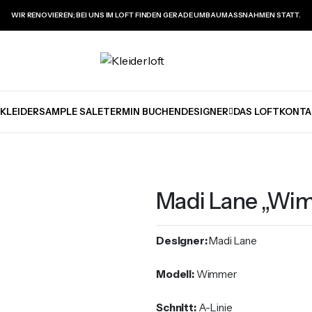
WIR RENOVIEREN; BEI UNS IM LOFT FINDEN GERADE UMBAUMASSNAHMEN STATT.
KLEIDER
SAMPLE SALE
TERMIN BUCHEN
DESIGNER
DAS LOFT
KONTA
Madi Lane „Wi
Designer:
Madi Lane
Modell:
Wimmer
Schnitt:
A-Linie