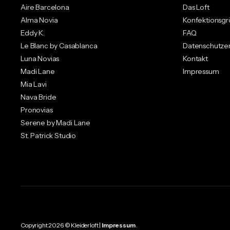
Aire Barcelona
Das Loft
Alma Novia
Konfektionsg
Eddy K.
FAQ
Le Blanc by Casablanca
Datenschutzer
Luna Novias
Kontakt
Madi Lane
Impressum
Mia Lavi
Nava Bride
Pronovias
Serene by Madi Lane
St. Patrick Studio
Copyright 2026 © Kleiderloft |
Impressum
.