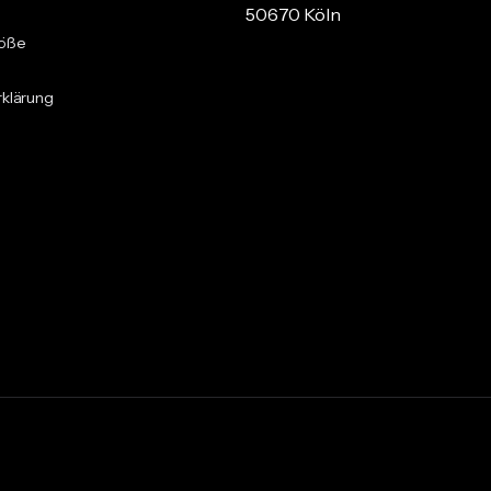
50670 Köln
röße
klärung