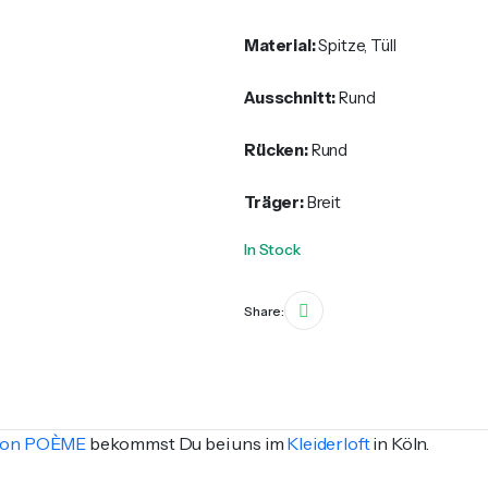
Material:
Spitze, Tüll
Ausschnitt:
Rund
Rücken:
Rund
Träger:
Breit
In Stock
Share:
tion POÈME
bekommst Du bei uns im
Kleiderloft
in Köln.