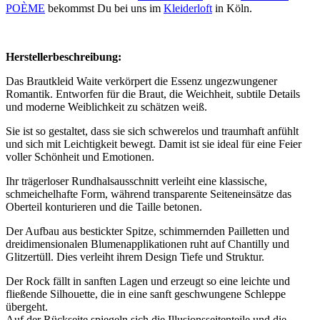
POÈME
bekommst Du bei uns im
Kleiderloft
in Köln.
Herstellerbeschreibung:
Das Brautkleid Waite verkörpert die Essenz ungezwungener
Romantik. Entworfen für die Braut, die Weichheit, subtile Details
und moderne Weiblichkeit zu schätzen weiß.
Sie ist so gestaltet, dass sie sich schwerelos und traumhaft anfühlt
und sich mit Leichtigkeit bewegt. Damit ist sie ideal für eine Feier
voller Schönheit und Emotionen.
Ihr trägerloser Rundhalsausschnitt verleiht eine klassische,
schmeichelhafte Form, während transparente Seiteneinsätze das
Oberteil konturieren und die Taille betonen.
Der Aufbau aus bestickter Spitze, schimmernden Pailletten und
dreidimensionalen Blumenapplikationen ruht auf Chantilly und
Glitzertüll. Dies verleiht ihrem Design Tiefe und Struktur.
Der Rock fällt in sanften Lagen und erzeugt so eine leichte und
fließende Silhouette, die in eine sanft geschwungene Schleppe
übergeht.
Auf der Rückseite spiegeln sich die Illusionsseitenteile und die