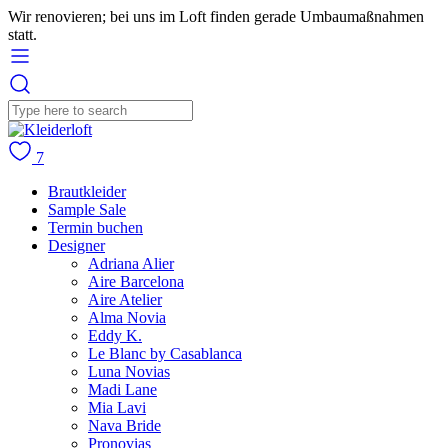
Wir renovieren; bei uns im Loft finden gerade Umbaumaßnahmen
statt.
7
Brautkleider
Sample Sale
Termin buchen
Designer
Adriana Alier
Aire Barcelona
Aire Atelier
Alma Novia
Eddy K.
Le Blanc by Casablanca
Luna Novias
Madi Lane
Mia Lavi
Nava Bride
Pronovias