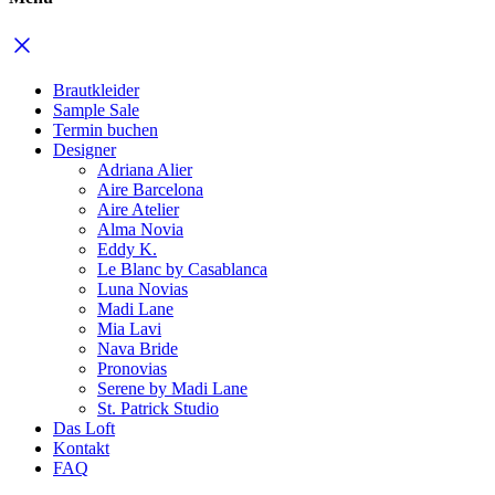
Brautkleider
Sample Sale
Termin buchen
Designer
Adriana Alier
Aire Barcelona
Aire Atelier
Alma Novia
Eddy K.
Le Blanc by Casablanca
Luna Novias
Madi Lane
Mia Lavi
Nava Bride
Pronovias
Serene by Madi Lane
St. Patrick Studio
Das Loft
Kontakt
FAQ