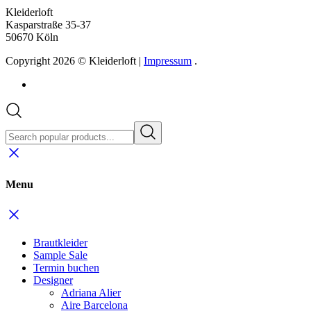
Kleiderloft
Kasparstraße 35-37
50670 Köln
Copyright 2026 © Kleiderloft |
Impressum
.
Menu
Brautkleider
Sample Sale
Termin buchen
Designer
Adriana Alier
Aire Barcelona