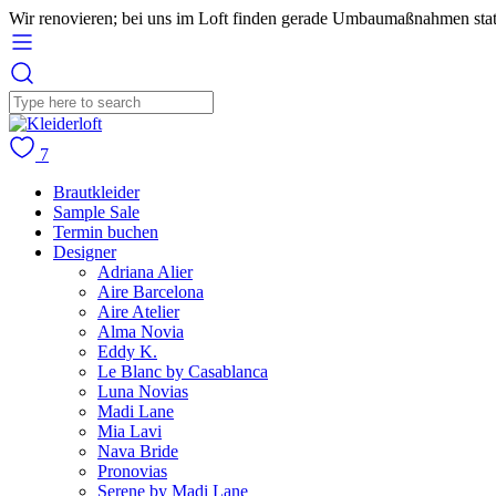
Wir renovieren; bei uns im Loft finden gerade Umbaumaßnahmen stat
7
Brautkleider
Sample Sale
Termin buchen
Designer
Adriana Alier
Aire Barcelona
Aire Atelier
Alma Novia
Eddy K.
Le Blanc by Casablanca
Luna Novias
Madi Lane
Mia Lavi
Nava Bride
Pronovias
Serene by Madi Lane