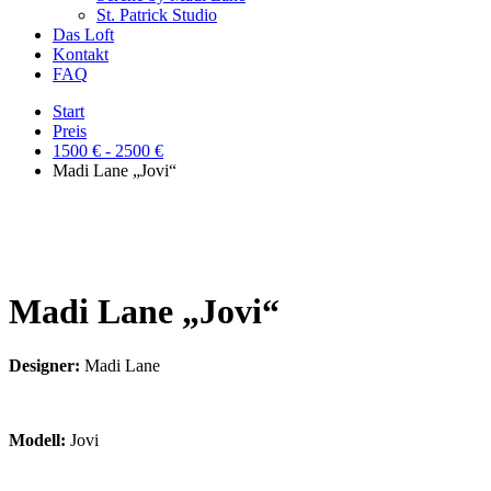
St. Patrick Studio
Das Loft
Kontakt
FAQ
Start
Preis
1500 € - 2500 €
Madi Lane „Jovi“
Madi Lane „Jovi“
Designer:
Madi Lane
Modell:
Jovi