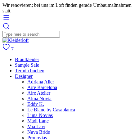
Wir renovieren; bei uns im Loft finden gerade Umbaumaßnahmen
statt.
7
Brautkleider
Sample Sale
Termin buchen
Designer
Adriana Alier
Aire Barcelona
Aire Atelier
Alma Novia
Eddy K.
Le Blanc by Casablanca
Luna Novias
Madi Lane
Mia Lavi
Nava Bride
Pronovias