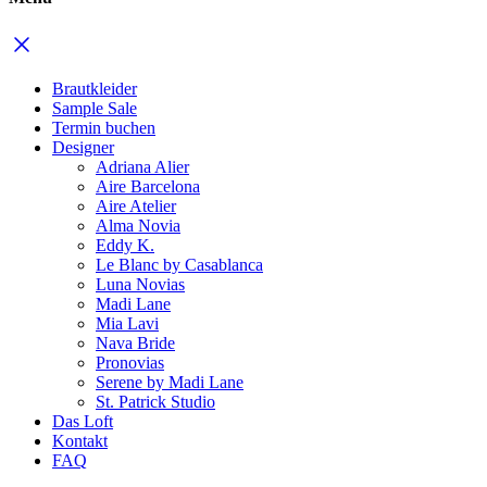
Brautkleider
Sample Sale
Termin buchen
Designer
Adriana Alier
Aire Barcelona
Aire Atelier
Alma Novia
Eddy K.
Le Blanc by Casablanca
Luna Novias
Madi Lane
Mia Lavi
Nava Bride
Pronovias
Serene by Madi Lane
St. Patrick Studio
Das Loft
Kontakt
FAQ