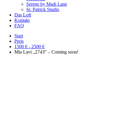
Serene by Madi Lane
St. Patrick Studio
Das Loft
Kontakt
FAQ
Start
Preis
1500 € - 2500 €
Mia Lavi „2743“ – Coming soon!