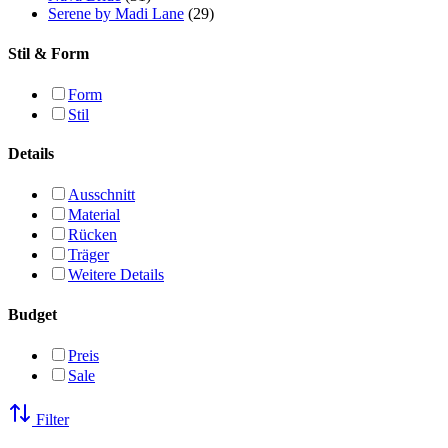
Serene by Madi Lane
(29)
Stil & Form
Form
Stil
Details
Ausschnitt
Material
Rücken
Träger
Weitere Details
Budget
Preis
Sale
Filter