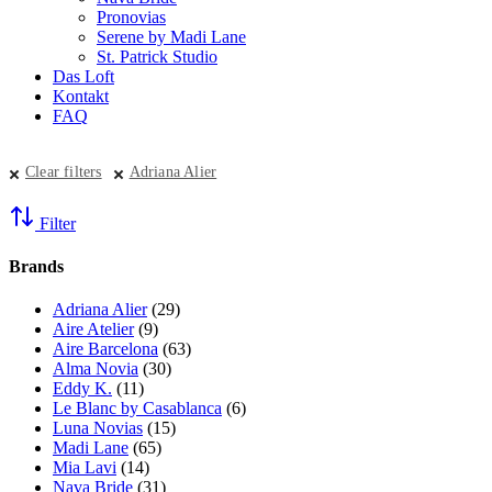
Pronovias
Serene by Madi Lane
St. Patrick Studio
Das Loft
Kontakt
FAQ
Clear filters
Adriana Alier
Filter
Brands
Adriana Alier
(29)
Aire Atelier
(9)
Aire Barcelona
(63)
Alma Novia
(30)
Eddy K.
(11)
Le Blanc by Casablanca
(6)
Luna Novias
(15)
Madi Lane
(65)
Mia Lavi
(14)
Nava Bride
(31)