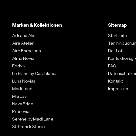
Marken & Kollektionen
Sitemap
Adriana Alier
Startseite
Aire Atelier
Terminbuchu
Aire Barcelona
Das Loft
Alma Novia
Konfektionsg
Eddy K.
FAQ
Le Blanc by Casablanca
Datenschutzer
Luna Novias
Kontakt
Madi Lane
Impressum
Mia Lavi
Nava Bride
Pronovias
Serene by Madi Lane
St. Patrick Studio