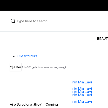
BRAUT
Clear filters
Nach
Filter
Alle 6 Ergebnisse werden angezeigt
Aktualität
sortiert
Aire Barcelona „Riley“ – Coming