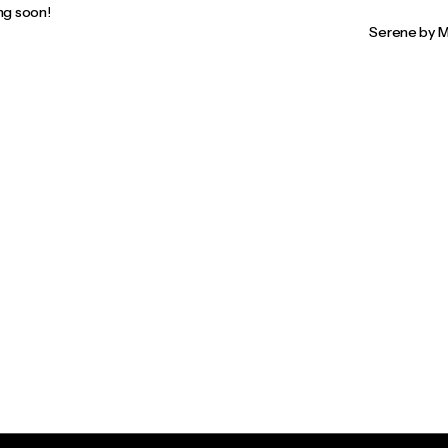
ng soon!
Serene by M