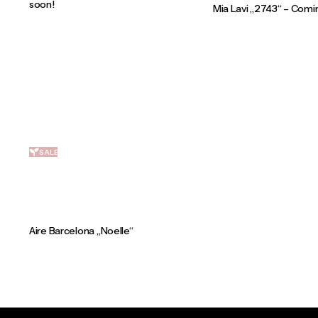
soon!
Mia Lavi „2743“ – Comi
SALE
Aire Barcelona „Noelle“