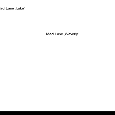
adi Lane „Luke“
Madi Lane „Waverly“