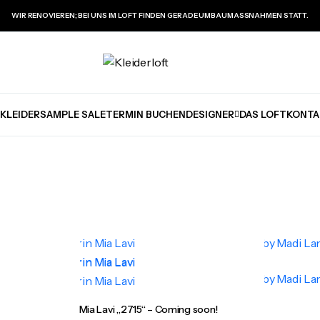
WIR RENOVIEREN; BEI UNS IM LOFT FINDEN GERADE UMBAUMASSNAHMEN STATT.
KLEIDER
SAMPLE SALE
TERMIN BUCHEN
DESIGNER
DAS LOFT
KONTA
Mia Lavi „2715“ – Coming soon!