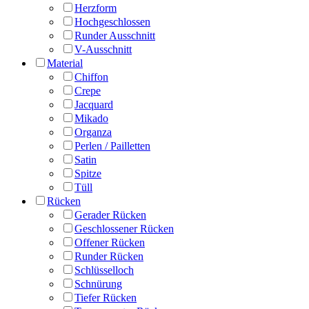
Herzform
Hochgeschlossen
Runder Ausschnitt
V-Ausschnitt
Material
Chiffon
Crepe
Jacquard
Mikado
Organza
Perlen / Pailletten
Satin
Spitze
Tüll
Rücken
Gerader Rücken
Geschlossener Rücken
Offener Rücken
Runder Rücken
Schlüsselloch
Schnürung
Tiefer Rücken