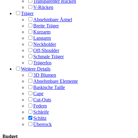
Transparenter Rücken
V-Rücken
Träger
Abnehmbare Ärmel
Breite Träger
Kurzarm
Langarm
Neckholder
Off-Shoulder
Schmale Träger
Trägerlos
Weitere Details
3D Blumen
Abnehmbare Elemente
Baskische Taille
Cape
Cut-Outs
Federn
Schleife
Schlitz
Überrock
Budget