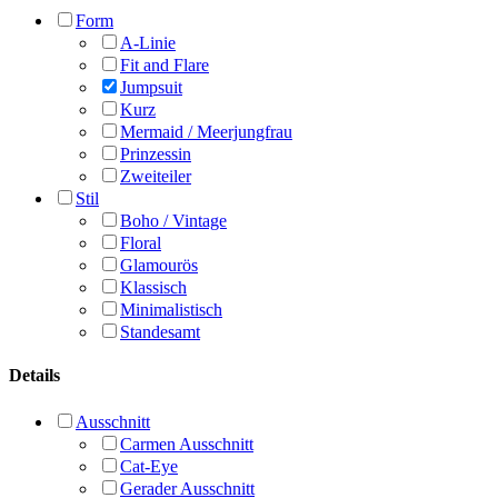
Form
A-Linie
Fit and Flare
Jumpsuit
Kurz
Mermaid / Meerjungfrau
Prinzessin
Zweiteiler
Stil
Boho / Vintage
Floral
Glamourös
Klassisch
Minimalistisch
Standesamt
Details
Ausschnitt
Carmen Ausschnitt
Cat-Eye
Gerader Ausschnitt