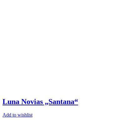
Luna Novias
Madi Lane
Mia Lavi
Nava Bride
Pronovias
Serene by Madi Lane
St. Patrick Studio
Sitemap
Startseite
Terminbuchung
Das Loft
Konfektionsgröße
FAQ
Datenschutzerklärung
Kontakt
Impressum
Adresse
Kleiderloft
Kasparstraße 35-37
50670 Köln