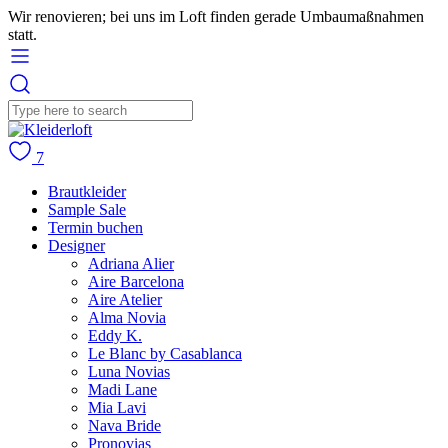
Wir renovieren; bei uns im Loft finden gerade Umbaumaßnahmen
statt.
7
Brautkleider
Sample Sale
Termin buchen
Designer
Adriana Alier
Aire Barcelona
Aire Atelier
Alma Novia
Eddy K.
Le Blanc by Casablanca
Luna Novias
Madi Lane
Mia Lavi
Nava Bride
Pronovias