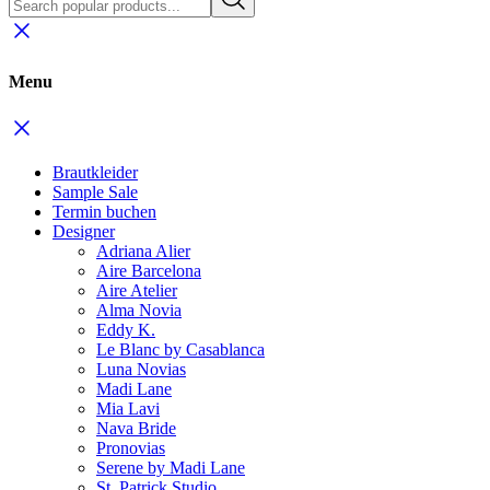
Menu
Brautkleider
Sample Sale
Termin buchen
Designer
Adriana Alier
Aire Barcelona
Aire Atelier
Alma Novia
Eddy K.
Le Blanc by Casablanca
Luna Novias
Madi Lane
Mia Lavi
Nava Bride
Pronovias
Serene by Madi Lane
St. Patrick Studio