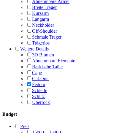
Abnehmbare Ärmel
Breite Träger
Kurzarm
Langarm
Neckholder
Off-Shoulder
Schmale Träger
Trägerlos
Weitere Details
3D Blumen
Abnehmbare Elemente
Baskische Taille
Cape
Cut-Outs
Federn
Schleife
Schlitz
Überrock
Budget
Preis
1500 € - 2500 €