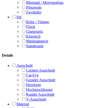
Mermaid / Meerjungfrau
Prinzessin
Zweiteiler
Stil
Boho / Vintage
Floral
Glamourös
Klassisch
Minimalistisch
Standesamt
Details
Ausschnitt
Carmen Ausschnitt
Cat-Eye
Gerader Ausschnitt
Herzform
Hochgeschlossen
Runder Ausschnitt
V-Ausschnitt
Material