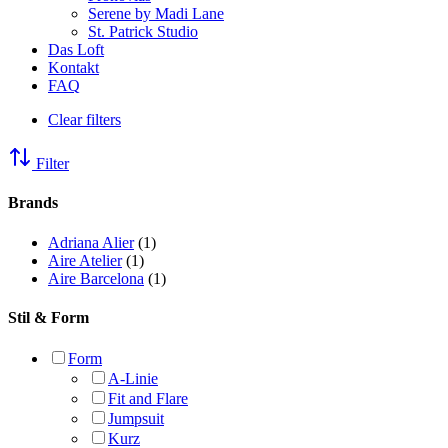
Serene by Madi Lane
St. Patrick Studio
Das Loft
Kontakt
FAQ
Clear filters
Filter
Brands
Adriana Alier
(1)
Aire Atelier
(1)
Aire Barcelona
(1)
Stil & Form
Form
A-Linie
Fit and Flare
Jumpsuit
Kurz