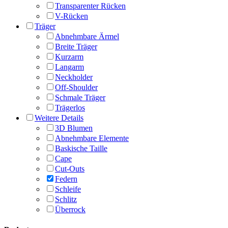
Transparenter Rücken
V-Rücken
Träger
Abnehmbare Ärmel
Breite Träger
Kurzarm
Langarm
Neckholder
Off-Shoulder
Schmale Träger
Trägerlos
Weitere Details
3D Blumen
Abnehmbare Elemente
Baskische Taille
Cape
Cut-Outs
Federn
Schleife
Schlitz
Überrock