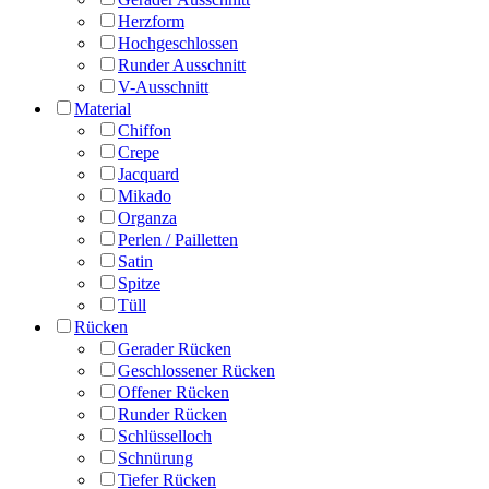
Herzform
Hochgeschlossen
Runder Ausschnitt
V-Ausschnitt
Material
Chiffon
Crepe
Jacquard
Mikado
Organza
Perlen / Pailletten
Satin
Spitze
Tüll
Rücken
Gerader Rücken
Geschlossener Rücken
Offener Rücken
Runder Rücken
Schlüsselloch
Schnürung
Tiefer Rücken