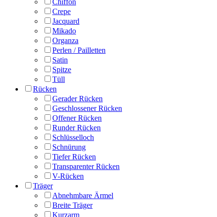
Chiffon
Crepe
Jacquard
Mikado
Organza
Perlen / Pailletten
Satin
Spitze
Tüll
Rücken
Gerader Rücken
Geschlossener Rücken
Offener Rücken
Runder Rücken
Schlüsselloch
Schnürung
Tiefer Rücken
Transparenter Rücken
V-Rücken
Träger
Abnehmbare Ärmel
Breite Träger
Kurzarm