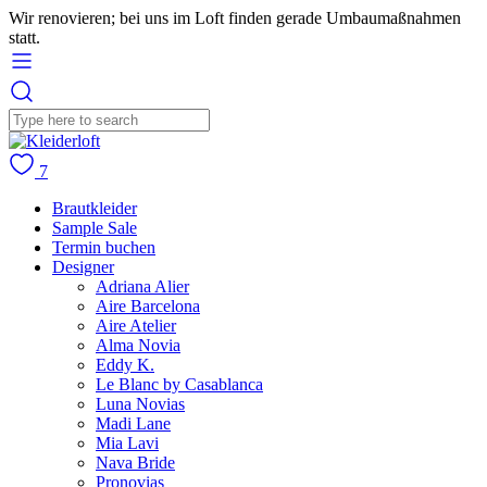
Wir renovieren; bei uns im Loft finden gerade Umbaumaßnahmen
statt.
7
Brautkleider
Sample Sale
Termin buchen
Designer
Adriana Alier
Aire Barcelona
Aire Atelier
Alma Novia
Eddy K.
Le Blanc by Casablanca
Luna Novias
Madi Lane
Mia Lavi
Nava Bride
Pronovias