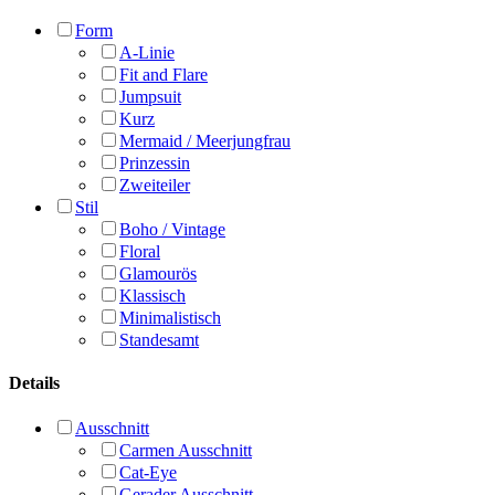
Form
A-Linie
Fit and Flare
Jumpsuit
Kurz
Mermaid / Meerjungfrau
Prinzessin
Zweiteiler
Stil
Boho / Vintage
Floral
Glamourös
Klassisch
Minimalistisch
Standesamt
Details
Ausschnitt
Carmen Ausschnitt
Cat-Eye
Gerader Ausschnitt