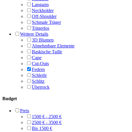
Langarm
Neckholder
Off-Shoulder
Schmale Träger
Trägerlos
Weitere Details
3D Blumen
Abnehmbare Elemente
Baskische Taille
Cape
Cut-Outs
Federn
Schleife
Schlitz
Überrock
Budget
Preis
1500 € - 2500 €
2500 € - 3500 €
Bis 1500 €