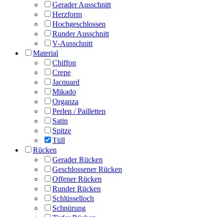
Gerader Ausschnitt
Herzform
Hochgeschlossen
Runder Ausschnitt
V-Ausschnitt
Material
Chiffon
Crepe
Jacquard
Mikado
Organza
Perlen / Pailletten
Satin
Spitze
Tüll
Rücken
Gerader Rücken
Geschlossener Rücken
Offener Rücken
Runder Rücken
Schlüsselloch
Schnürung