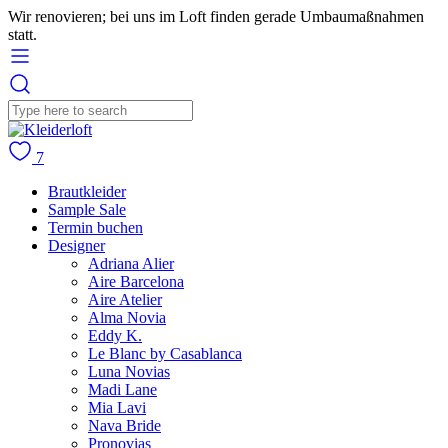
Wir renovieren; bei uns im Loft finden gerade Umbaumaßnahmen
statt.
7
Brautkleider
Sample Sale
Termin buchen
Designer
Adriana Alier
Aire Barcelona
Aire Atelier
Alma Novia
Eddy K.
Le Blanc by Casablanca
Luna Novias
Madi Lane
Mia Lavi
Nava Bride
Pronovias