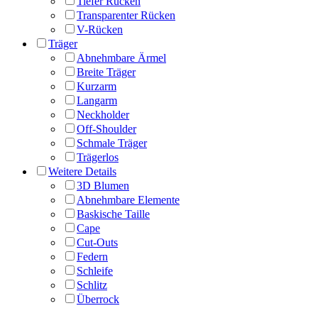
Tiefer Rücken
Transparenter Rücken
V-Rücken
Träger
Abnehmbare Ärmel
Breite Träger
Kurzarm
Langarm
Neckholder
Off-Shoulder
Schmale Träger
Trägerlos
Weitere Details
3D Blumen
Abnehmbare Elemente
Baskische Taille
Cape
Cut-Outs
Federn
Schleife
Schlitz
Überrock