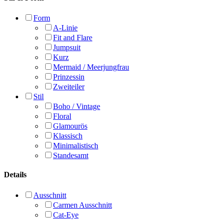
Form
A-Linie
Fit and Flare
Jumpsuit
Kurz
Mermaid / Meerjungfrau
Prinzessin
Zweiteiler
Stil
Boho / Vintage
Floral
Glamourös
Klassisch
Minimalistisch
Standesamt
Details
Ausschnitt
Carmen Ausschnitt
Cat-Eye