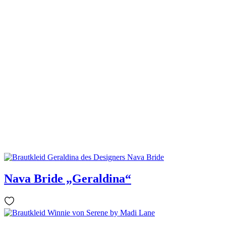
Alma Novia „Helia“
Nava Bride „Alice“
Nava Bride „April“
Sale