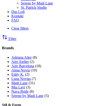
Serene by Madi Lane
St. Patrick Studio
Das Loft
Kontakt
FAQ
Clear filters
Filter
Brands
Adriana Alier
(8)
Aire Atelier
(2)
Aire Barcelona
(18)
Alma Novia
(10)
Eddy K.
(2)
Luna Novias
(7)
Madi Lane
(31)
Mia Lavi
(3)
Nava Bride
(8)
Serene by Madi Lane
(5)
Stil & Form