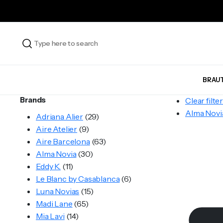
BRAU
Brands
Clear filte
Alma Novi
Adriana Alier
(29)
Aire Atelier
(9)
Aire Barcelona
(63)
Alma Novia
(30)
Eddy K.
(11)
Le Blanc by Casablanca
(6)
Luna Novias
(15)
Madi Lane
(65)
Mia Lavi
(14)