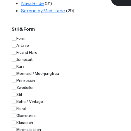
Nava Bride
(31)
Serene by Madi Lane
(29)
Stil & Form
Form
A-Linie
Fit and Flare
Jumpsuit
Kurz
Mermaid / Meerjungfrau
Prinzessin
Zweiteiler
Stil
Boho / Vintage
Floral
Glamourös
Klassisch
Minimalistisch