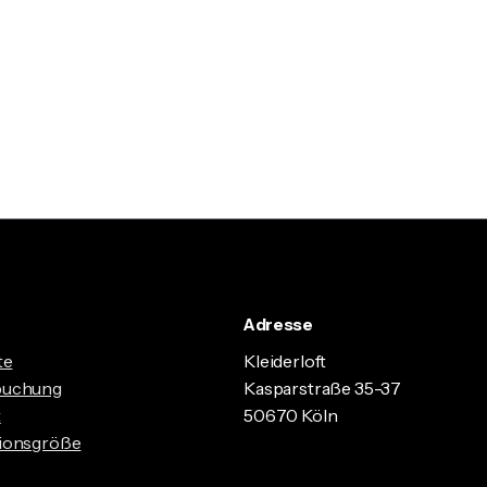
Adresse
te
Kleiderloft
buchung
Kasparstraße 35-37
t
50670 Köln
ionsgröße