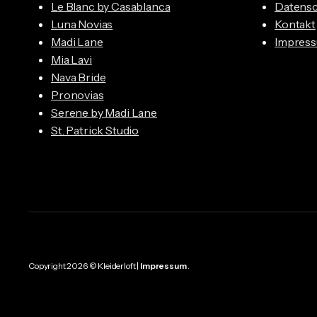
Le Blanc by Casablanca
Datensc
Luna Novias
Kontakt
Madi Lane
Impres
Mia Lavi
Nava Bride
Pronovias
Serene by Madi Lane
St. Patrick Studio
Copyright 2026 © Kleiderloft |
Impressum
.