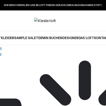
WIR RENOVIEREN; BEI UNS IM LOFT FINDEN GERADE UMBAUMASSNAHMEN STATT.
TKLEIDER
SAMPLE SALE
TERMIN BUCHEN
DESIGNER
DAS LOFT
KONTA
rs
a