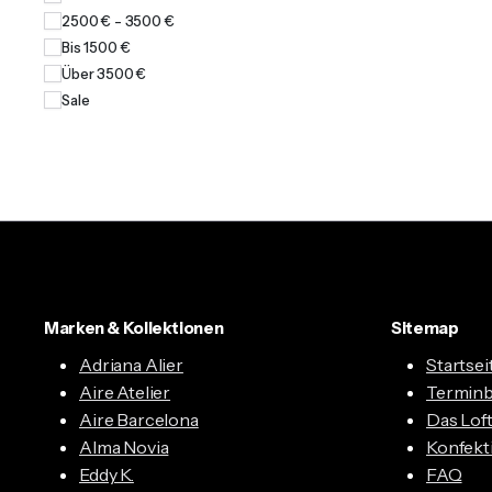
2500 € - 3500 €
Bis 1500 €
Über 3500 €
Sale
Marken & Kollektionen
Sitemap
Adriana Alier
Startsei
Aire Atelier
Termin
Aire Barcelona
Das Lof
Alma Novia
Konfekt
Eddy K.
FAQ