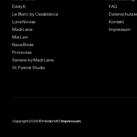
Eddy K.
FAQ
Le Blanc by Casablanca
Datenschutzer
Luna Novias
Kontakt
Madi Lane
Impressum
Mia Lavi
Nava Bride
Pronovias
Serene by Madi Lane
St. Patrick Studio
Copyright 2026 © Kleiderloft |
Impressum
.