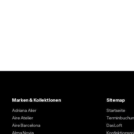
Marken & Kollektionen
Sitemap
Adriana Alier
Startseite
Aire Atelier
Terminbuchu
Aire Barcelona
Das Loft
Alma Novia
Konfektionsg