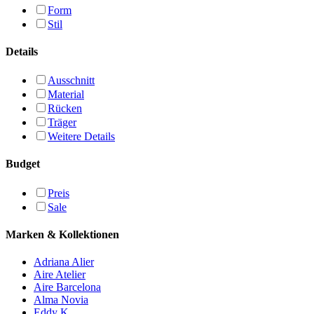
Form
Stil
Details
Ausschnitt
Material
Rücken
Träger
Weitere Details
Budget
Preis
Sale
Marken & Kollektionen
Adriana Alier
Aire Atelier
Aire Barcelona
Alma Novia
Eddy K.