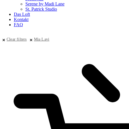
Serene by Madi Lane
St. Patrick Studio
Das Loft
Kontakt
FAQ
Clear filters
Mia Lavi