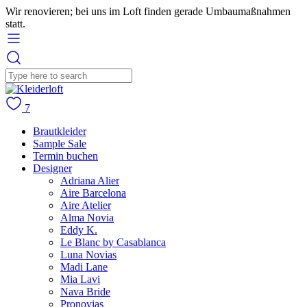
Wir renovieren; bei uns im Loft finden gerade Umbaumaßnahmen
statt.
7
Brautkleider
Sample Sale
Termin buchen
Designer
Adriana Alier
Aire Barcelona
Aire Atelier
Alma Novia
Eddy K.
Le Blanc by Casablanca
Luna Novias
Madi Lane
Mia Lavi
Nava Bride
Pronovias