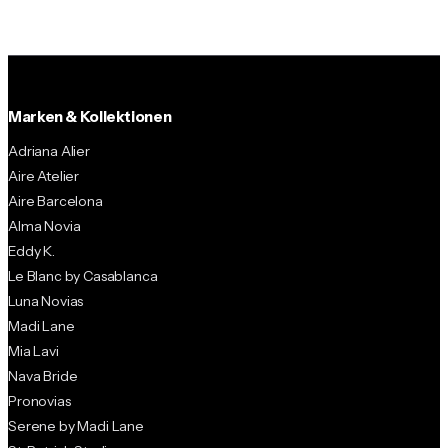
Marken & Kollektionen
Adriana Alier
Aire Atelier
Aire Barcelona
Alma Novia
Eddy K.
Le Blanc by Casablanca
Luna Novias
Madi Lane
Mia Lavi
Nava Bride
Pronovias
Serene by Madi Lane