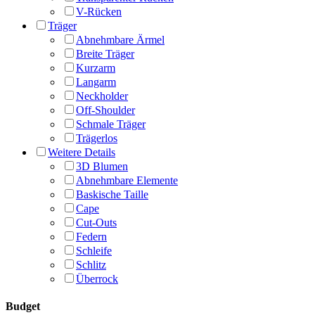
V-Rücken
Träger
Abnehmbare Ärmel
Breite Träger
Kurzarm
Langarm
Neckholder
Off-Shoulder
Schmale Träger
Trägerlos
Weitere Details
3D Blumen
Abnehmbare Elemente
Baskische Taille
Cape
Cut-Outs
Federn
Schleife
Schlitz
Überrock
Budget