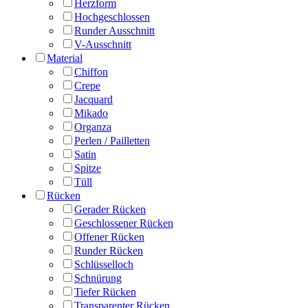
Herzform
Hochgeschlossen
Runder Ausschnitt
V-Ausschnitt
Material
Chiffon
Crepe
Jacquard
Mikado
Organza
Perlen / Pailletten
Satin
Spitze
Tüll
Rücken
Gerader Rücken
Geschlossener Rücken
Offener Rücken
Runder Rücken
Schlüsselloch
Schnürung
Tiefer Rücken
Transparenter Rücken