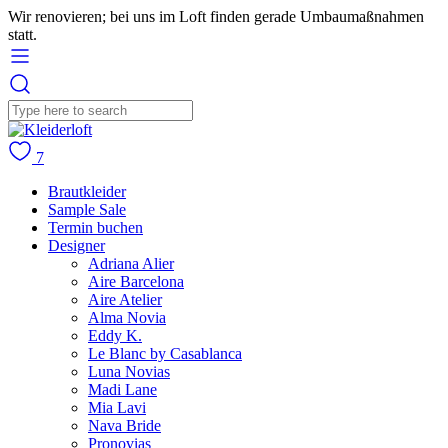
Wir renovieren; bei uns im Loft finden gerade Umbaumaßnahmen
statt.
7
Brautkleider
Sample Sale
Termin buchen
Designer
Adriana Alier
Aire Barcelona
Aire Atelier
Alma Novia
Eddy K.
Le Blanc by Casablanca
Luna Novias
Madi Lane
Mia Lavi
Nava Bride
Pronovias