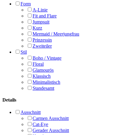
Form
A-Linie
Fit and Flare
Jumpsuit
Kurz
Mermaid / Meerjungfrau
Prinzessin
Zweiteiler
Stil
Boho / Vintage
Floral
Glamourös
Klassisch
Minimalistisch
Standesamt
Details
Ausschnitt
Carmen Ausschnitt
Cat-Eye
Gerader Ausschnitt