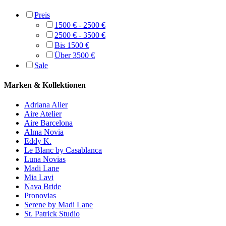
Preis
1500 € - 2500 €
2500 € - 3500 €
Bis 1500 €
Über 3500 €
Sale
Marken & Kollektionen
Adriana Alier
Aire Atelier
Aire Barcelona
Alma Novia
Eddy K.
Le Blanc by Casablanca
Luna Novias
Madi Lane
Mia Lavi
Nava Bride
Pronovias
Serene by Madi Lane
St. Patrick Studio